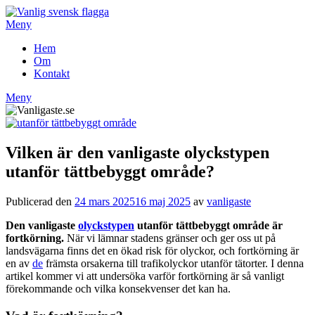
Hoppa
till
Meny
innehåll
Hem
Om
Kontakt
Meny
Vilken är den vanligaste olyckstypen
utanför tättbebyggt område?
Publicerad den
24 mars 2025
16 maj 2025
av
vanligaste
Den vanligaste
olyckstypen
utanför tättbebyggt område är
fortkörning.
När vi lämnar stadens gränser och ger oss ut på
landsvägarna finns det en ökad risk för olyckor, och fortkörning är
en av
de
främsta orsakerna till trafikolyckor utanför tätorter. I denna
artikel kommer vi att undersöka varför fortkörning är så vanligt
förekommande och vilka konsekvenser det kan ha.