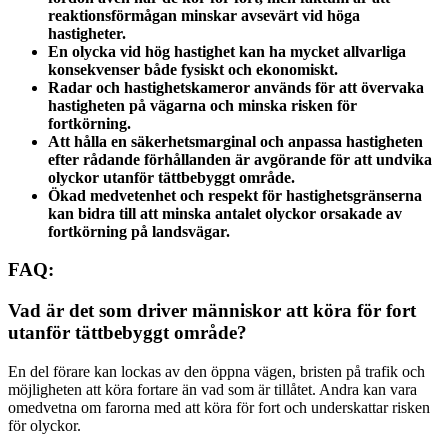
reaktionsförmågan minskar avsevärt vid höga
hastigheter.
En olycka vid hög hastighet kan ha mycket allvarliga
konsekvenser både fysiskt och ekonomiskt.
Radar och hastighetskameror används för att övervaka
hastigheten på vägarna och minska risken för
fortkörning.
Att hålla en säkerhetsmarginal och anpassa hastigheten
efter rådande förhållanden är avgörande för att undvika
olyckor utanför tättbebyggt område.
Ökad medvetenhet och respekt för hastighetsgränserna
kan bidra till att minska antalet olyckor orsakade av
fortkörning på landsvägar.
FAQ:
Vad är det som driver människor att köra för fort
utanför tättbebyggt område?
En del förare kan lockas av den öppna vägen, bristen på trafik och
möjligheten att köra fortare än vad som är tillåtet. Andra kan vara
omedvetna om farorna med att köra för fort och underskattar risken
för olyckor.