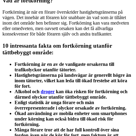
Vad är fortkörning?
Fortkörning är när en förare överskrider hastighetsgränserna på
vägen. Det innebär att föraren kör snabbare än vad som är tillåtet
inom det område hen befinner sig. Fortkörning kan vara medveten
eller omedveten, men oavsett orsaken kan det få allvarliga
konsekvenser för både föraren själv och andra trafikanter.
10 intressanta fakta om fortkörning utanför
tättbebyggt område:
Fortkörning är en av de vanligaste orsakerna till
trafikolyckor utanför tätorter.
Hastighetsgränserna på landsvägar är generellt högre än
inom tätorter, vilket kan leda till ökad frestelse att köra
för fort.
Alkohol och
droger
kan öka risken för fortkörning och
därmed olyckor utanför tättbebyggt område.
Enligt statistik är unga förare och män
överrepresenterade i olyckor orsakade av fortkörning.
Ökad användning av mobila enheter som smartphones
under körning kan också bidra till ökad risk för
fortkörning.
Många förare tror att de har full kontroll över sina
fordon även när de kör för fort, men faktum är att