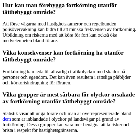
Hur kan man förebygga fortkörning utanför
tättbebyggt område?
Att förse vägarna med hastighetskameror och regelbunden
polisövervakning kan bidra till att minska frekvensen av fortkörning.
Utbildning om riskerna med att köra för fort kan också öka
medvetenheten bland förare.
Vilka konsekvenser kan fortkörning ha utanför
tättbebyggt område?
Fortkörning kan leda till allvarliga trafikolyckor med skador på
personer och egendom. Det kan även resultera i rättsliga påföljder
och körkortsindragning för föraren.
Vilka grupper är mest sårbara för olyckor orsakade
av fortkörning utanför tättbebyggt område?
Statistik visar att unga förare och män är överrepresenterade bland
dem
som är inblandade i olyckor på landsvägar på grund av
fortkörning. Dessa grupper kan vara mer benägna att ta risker och
brista i respekt för hastighetsgränserna.