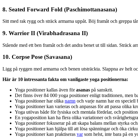
8. Seated Forward Fold (Paschimottanasana)
Sitt med rak rygg och sträck armarna uppåt. Böj framåt och greppa tå
9. Warrior II (Virabhadrasana II)
Stående med ett ben framåt och det andra benet ut till sidan. Sträck 
10. Corpse Pose (Savasana)
Ligg på ryggen med armarna och benen utsträckta. Slappna av helt och
Här är 10 intressanta fakta om vanligaste yoga positionerna:
Yoga positioner kallas även för
asanas
på sanskrit.
Det finns över 84 000 yoga positioner enligt traditionen, men 
Yoga positioner har olika
namn
och varje namn har en speciell b
Yoga positioner kan varieras och anpassas för att passa olika k
Yoga utövas både för fysiska och mentala fördelar, och positione
En yogaposition kan ha flera olika variationer och svårighetsgra
Yoga positioner fokuserar på att skapa balans mellan styrka och f
Yoga positioner kan hjälpa till att lösa spänningar och öka cirk
Yoga positioner kan praktiseras
var
som helst, inte bara på en y