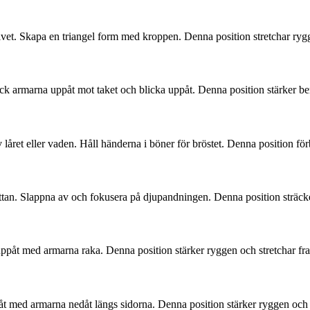
olvet. Skapa en triangel form med kroppen. Denna position stretchar ryg
äck armarna uppåt mot taket och blicka uppåt. Denna position stärker be
v låret eller vaden. Håll händerna i böner för bröstet. Denna position fö
tan. Slappna av och fokusera på djupandningen. Denna position sträcke
ppåt med armarna raka. Denna position stärker ryggen och stretchar fr
åt med armarna nedåt längs sidorna. Denna position stärker ryggen och 