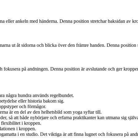
rna eller ankeln med händerna. Denna position stretchar baksidan av kr
armarna ut åt sidorna och blicka över den främre handen. Denna position
 fokusera på andningen. Denna position är avslutande och ger kroppen 
bara några hundra används regelbundet.
etydelse eller historia bakom sig.
roppstyper och förmågor.
rna är en del av den helhetsbild som yoga syftar till.
der, så att både nybörjare och erfarna praktikanter kan utmana sig själv
lexibilitet i kroppen.
ulationen i kroppen.
ogamatta i en studio. Det viktiga är att finna lugnet och fokusera på an