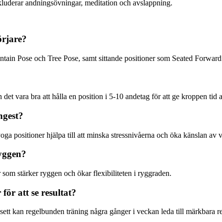
kluderar andningsövningar, meditation och avslappning.
örjare?
ountain Pose och Tree Pose, samt sittande positioner som Seated Forward
 det vara bra att hålla en position i 5-10 andetag för att ge kroppen tid a
ngest?
ga positioner hjälpa till att minska stressnivåerna och öka känslan av 
ryggen?
som stärker ryggen och ökar flexibiliteten i ryggraden.
ör att se resultat?
ett kan regelbunden träning några gånger i veckan leda till märkbara r