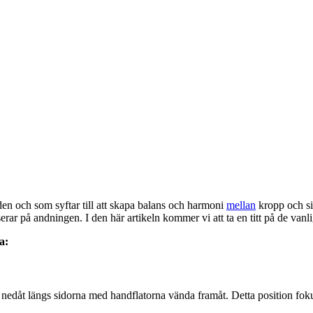
aden och som syftar till att skapa balans och harmoni
mellan
kropp och si
erar på andningen. I den här artikeln kommer vi att ta en titt på de van
a:
 nedåt längs sidorna med handflatorna vända framåt. Detta position foku