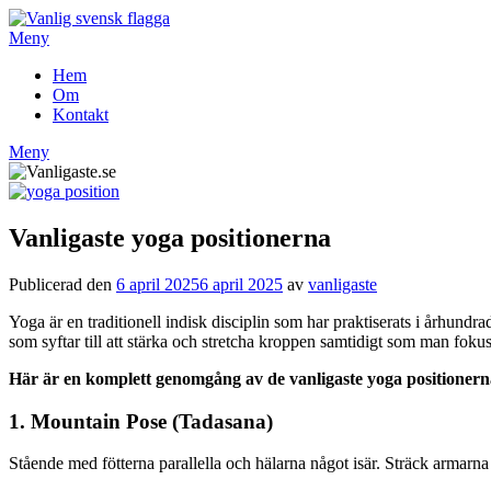
Hoppa
till
Meny
innehåll
Hem
Om
Kontakt
Meny
Vanligaste yoga positionerna
Publicerad den
6 april 2025
6 april 2025
av
vanligaste
Yoga är en traditionell indisk disciplin som har praktiserats i århundr
som syftar till att stärka och stretcha kroppen samtidigt som man fokus
Här är en komplett genomgång av de vanligaste yoga positionern
1. Mountain Pose (Tadasana)
Stående med fötterna parallella och hälarna något isär. Sträck armarna