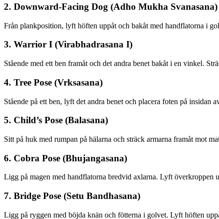
2. Downward-Facing Dog (Adho Mukha Svanasana)
Från plankposition, lyft höften uppåt och bakåt med handflatorna i g
3. Warrior I (Virabhadrasana I)
Stående med ett ben framåt och det andra benet bakåt i en vinkel. Str
4. Tree Pose (Vrksasana)
Stående på ett ben, lyft det andra benet och placera foten på insidan a
5. Child’s Pose (Balasana)
Sitt på huk med rumpan på hälarna och sträck armarna framåt mot mat
6. Cobra Pose (Bhujangasana)
Ligg på magen med handflatorna bredvid axlarna. Lyft överkroppen u
7. Bridge Pose (Setu Bandhasana)
Ligg på ryggen med böjda knän och fötterna i golvet. Lyft höften upp