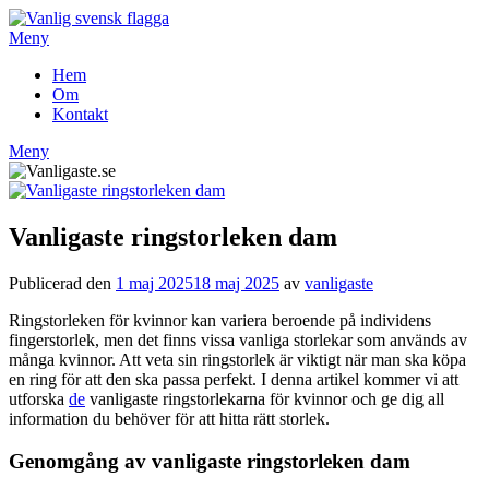
Hoppa
till
Meny
innehåll
Hem
Om
Kontakt
Meny
Vanligaste ringstorleken dam
Publicerad den
1 maj 2025
18 maj 2025
av
vanligaste
Ringstorleken för kvinnor kan variera beroende på individens
fingerstorlek, men det finns vissa vanliga storlekar som används av
många kvinnor. Att veta sin ringstorlek är viktigt när man ska köpa
en ring för att den ska passa perfekt. I denna artikel kommer vi att
utforska
de
vanligaste ringstorlekarna för kvinnor och ge dig all
information du behöver för att hitta rätt storlek.
Genomgång av vanligaste ringstorleken dam