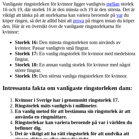
Vanligaste ringstorleken för kvinnor ligger vanligtvis
mellan
storlek
16 och 19, där storlek 16 är den minsta och 19 är den största. Det är
viktigt att tänka på att storlekarna kan variera beroende på
var
du
köper ringen, så det är alltid bäst att
prova
på ringen innan du köper
den. Här är en översikt över de vanligaste ringstorlekarna för
kvinnor:
Storlek 16:
Den minsta ringstorleken som används av
kvinnor. Passar vanligtvis små fingrar.
Storlek 17:
En vanlig ringstorlek för kvinnor med medelstora
fingrar.
Storlek 18:
En annan vanlig storlek för kvinnor med något
större fingrar.
Storlek 19:
Den största vanliga ringstorleken för kvinnor.
Intressanta fakta om vanligaste ringstorleken dam:
Kvinnor i Sverige har i genomsnitt ringstorlek 17.
Ringstorlek mäts vanligtvis i millimeter.
En vanlig metod för att bestämma sin ringstorlek är att
använda en ringmåttare.
Ringstorlekar kan variera beroende på var i världen du
befinner dig.
Det är viktigt att ha rätt ringstorlek för att undvika att