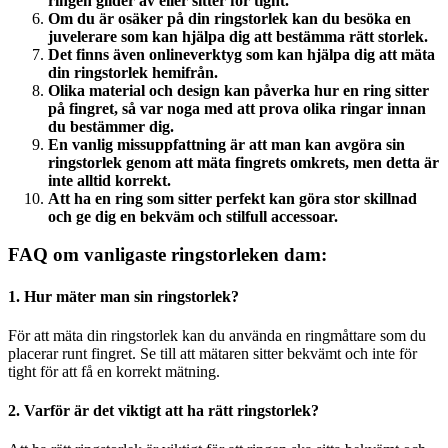
ringen glider av eller sitter för tight.
Om du är osäker på din ringstorlek kan du besöka en
juvelerare som kan hjälpa dig att bestämma rätt storlek.
Det finns även onlineverktyg som kan hjälpa dig att mäta
din ringstorlek hemifrån.
Olika material och design kan påverka hur en ring sitter
på fingret, så var noga med att prova olika ringar innan
du bestämmer dig.
En vanlig missuppfattning är att man kan avgöra sin
ringstorlek genom att mäta fingrets omkrets, men detta är
inte alltid korrekt.
Att ha en ring som sitter perfekt kan göra stor skillnad
och ge dig en bekväm och stilfull accessoar.
FAQ om vanligaste ringstorleken dam:
1. Hur mäter man sin ringstorlek?
För att mäta din ringstorlek kan du använda en ringmåttare som du
placerar runt fingret. Se till att mätaren sitter bekvämt och inte för
tight för att få en korrekt mätning.
2. Varför är det viktigt att ha rätt ringstorlek?