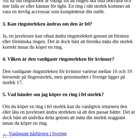
Att ha rätt ringstorlek är viktigt för att ringen ska sitta bekvämt och
inte falla av eller kännas för tight. En ring i rätt storlek kommer att
vara en trevlig accessoar som kompletterar din outfit.
3. Kan ringstorleken ändras om den är fel?
Ja, en juvelerare kan oftast ändra ringstorleken genom att förstora
eller förminska ringen. Det är dock bäst att försöka mäta din storlek
korrekt innan du köper en ring.
4. Vilken är den vanligaste ringstorleken för kvinnor?
Den vanligaste ringstorleken för kvinnor varierar mellan 16 och 19
beroende på fingerstorlek, men genomsnittet i Sverige ligger på
storlek 17.
5. Vad händer om jag köper en ring i fel storlek?
Om du köper en ring i fel storlek kan du vanligtvis returnera den
eller låta en juvelerare ändra storleken så att den passar bättre. Det är
dock bäst att undvika detta genom att mäta din storlek noggrant
innan du köper en ring.
Inläggsnavigering
← Vanligaste hårfärgen i Sverige