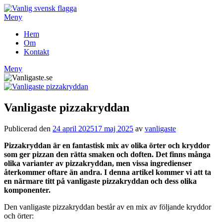
Hoppa
till
Meny
innehåll
Hem
Om
Kontakt
Meny
Vanligaste pizzakryddan
Publicerad den
24 april 2025
17 maj 2025
av
vanligaste
Pizzakryddan är en fantastisk mix av olika örter och kryddor
som ger pizzan den rätta smaken och doften. Det finns många
olika varianter av pizzakryddan, men vissa ingredienser
återkommer oftare än andra. I denna artikel kommer vi att ta
en närmare titt på vanligaste pizzakryddan och dess olika
komponenter.
Den vanligaste pizzakryddan består av en mix av följande kryddor
och örter: