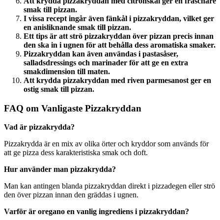
Att krydda pizzakryddan med citronskal ger en fräschare
smak till pizzan.
I vissa recept ingår även fänkål i pizzakryddan, vilket ger
en anisliknande smak till pizzan.
Ett tips är att strö pizzakryddan över pizzan precis innan
den ska in i ugnen för att behålla dess aromatiska smaker.
Pizzakryddan kan även användas i pastasåser,
salladsdressings och marinader för att ge en extra
smakdimension till maten.
Att krydda pizzakryddan med riven parmesanost ger en
ostig smak till pizzan.
FAQ om Vanligaste Pizzakryddan
Vad är pizzakrydda?
Pizzakrydda är en mix av olika örter och kryddor som används för
att ge pizza dess karakteristiska smak och doft.
Hur använder man pizzakrydda?
Man kan antingen blanda pizzakryddan direkt i pizzadegen eller strö
den över pizzan innan den gräddas i ugnen.
Varför är oregano en vanlig ingrediens i pizzakryddan?