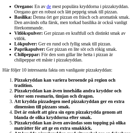
Oregano:
En av
de
mest populära kryddorna i pizzakryddan.
Oregano ger en robust och lätt pepprig smak till pizzan.
Basilika:
Denna ört ger pizzan en fräsch och aromatisk smak.
Den används ofta färsk, men torkad basilika är också vanligt
förekommande.
Vitlökspulver:
Ger pizzan en kraftfull och distinkt smak av
vitlök.
Lökpulver:
Ger en rund och fyllig smak till pizzan.
Paprikapulver:
Ger pizzan en lite söt och rökig smak.
Chilipeppar:
För den som gillar lite hetta i pizzan är
chilipeppar ett måste i pizzakryddan.
Här följer 10 intressanta fakta om vanligaste pizzakryddan:
Pizzakryddan kan variera beroende på region och
tradition.
Pizzakryddan kan även innehålla andra kryddor och
örter som rosmarin, timjan och dragon.
Att krydda pizzadegen med pizzakryddan ger en extra
dimension till pizzans smak.
Det är enkelt att göra sin egen pizzakrydda genom att
blanda de olika kryddorna efter smak.
Pizzakryddan kan även användas som topping på olika
maträtter för att ge en extra smakkick.