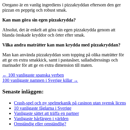
Oregano är en vanlig ingrediens i pizzakryddan eftersom den ger
pizzan en pepprig och robust smak.
Kan man göra sin egen pizzakrydda?
Absolut, det är enkelt att göra sin egen pizzakrydda genom att
blanda önskade kryddor och örter efter smak.
Vilka andra maträtter kan man krydda med pizzakryddan?
Man kan använda pizzakryddan som topping på olika maträtter för
att ge en extra smakkick, samt i pastasåser, salladsdressings och
marinader för att ge en extra dimension till maten.
Inläggsnavigering
← 100 vanligaste spanska verben
100 vanligaste namnen i Sverige killar →
Senaste inläggen:
Crash-spel och ny spelmekanik på casinon utan svensk licens
10 vanligaste fåglarna i Sverige
Vanligaste sättet att träffa en partner
Vanligaste hårfärgen i världen
Omständig eller omständlig?