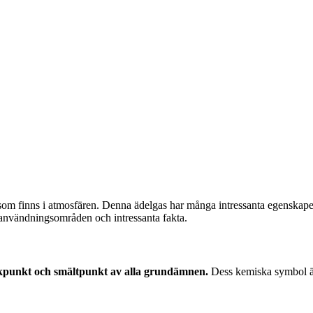
s som finns i atmosfären. Denna ädelgas har många intressanta egenskape
, användningsområden och intressanta fakta.
 kokpunkt och smältpunkt av alla grundämnen.
Dess kemiska symbol är