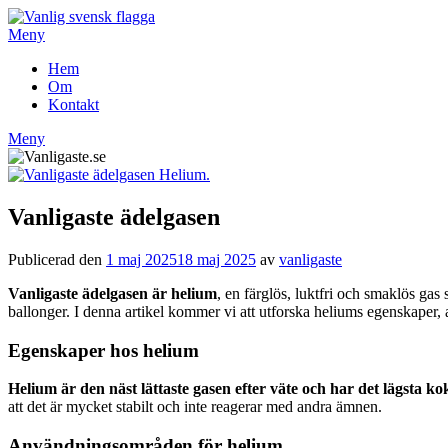
Hoppa
till
Meny
innehåll
Hem
Om
Kontakt
Meny
Vanligaste ädelgasen
Publicerad den
1 maj 2025
18 maj 2025
av
vanligaste
Vanligaste ädelgasen är helium
, en färglös, luktfri och smaklös ga
ballonger. I denna artikel kommer vi att utforska heliums egenskaper
Egenskaper hos helium
Helium är den näst lättaste gasen efter väte och har det lägsta
att det är mycket stabilt och inte reagerar med andra ämnen.
Användningsområden för helium