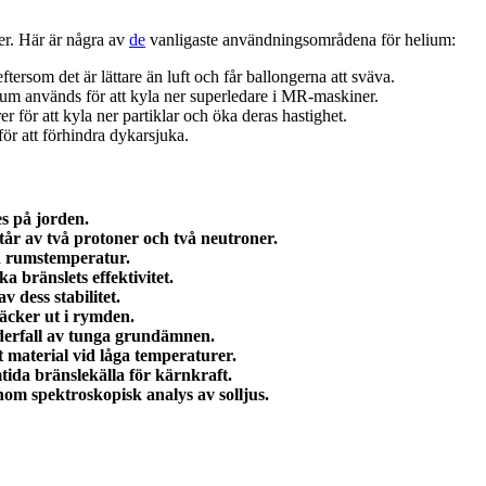
r. Här är några av
de
vanligaste användningsområdena för helium:
tersom det är lättare än luft och får ballongerna att sväva.
um används för att kyla ner superledare i MR-maskiner.
r för att kyla ner partiklar och öka deras hastighet.
ör att förhindra dykarsjuka.
es på jorden.
år av två protoner och två neutroner.
id rumstemperatur.
 bränslets effektivitet.
 dess stabilitet.
äcker ut i rymden.
nderfall av tunga grundämnen.
t material vid låga temperaturer.
mtida bränslekälla för kärnkraft.
om spektroskopisk analys av solljus.