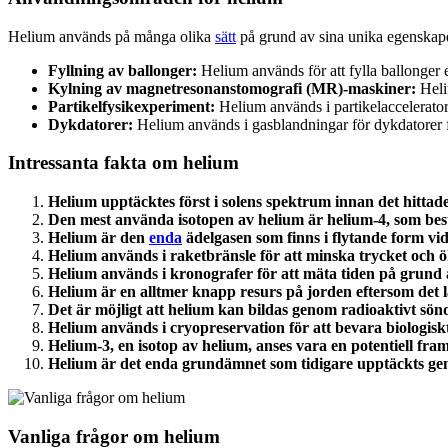
Helium används på många olika
sätt
på grund av sina unika egenskape
Fyllning av ballonger:
Helium används för att fylla ballonger ef
Kylning av magnetresonanstomografi (MR)-maskiner:
Heli
Partikelfysikexperiment:
Helium används i partikelacceleratore
Dykdatorer:
Helium används i gasblandningar för dykdatorer f
Intressanta fakta om helium
Helium upptäcktes först i solens spektrum innan det hittad
Den mest använda isotopen av helium är helium-4, som best
Helium är den
enda
ädelgasen som finns i flytande form v
Helium används i raketbränsle för att minska trycket och öka
Helium används i kronografer för att mäta tiden på grund av
Helium är en alltmer knapp resurs på jorden eftersom det l
Det är möjligt att helium kan bildas genom radioaktivt sö
Helium används i cryopreservation för att bevara biologisk
Helium-3, en isotop av helium, anses vara en potentiell fra
Helium är det enda grundämnet som tidigare upptäckts gen
Vanliga frågor om helium