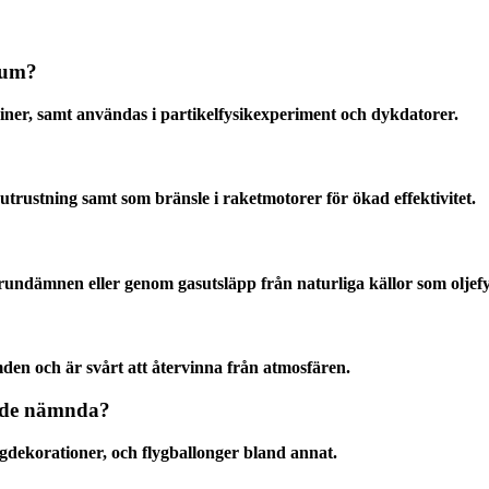
ium?
iner, samt användas i partikelfysikexperiment och dykdatorer.
trustning samt som bränsle i raketmotorer för ökad effektivitet.
rundämnen eller genom gasutsläpp från naturliga källor som oljef
den och är svårt att återvinna från atmosfären.
n de nämnda?
gdekorationer, och flygballonger bland annat.