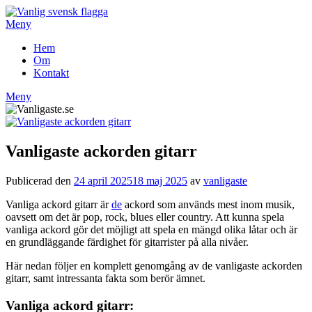
Hoppa
till
Meny
innehåll
Hem
Om
Kontakt
Meny
Vanligaste ackorden gitarr
Publicerad den
24 april 2025
18 maj 2025
av
vanligaste
Vanliga ackord gitarr är
de
ackord som används mest inom musik,
oavsett om det är pop, rock, blues eller country. Att kunna spela
vanliga ackord gör det möjligt att spela en mängd olika låtar och är
en grundläggande färdighet för gitarrister på alla nivåer.
Här nedan följer en komplett genomgång av de vanligaste ackorden
gitarr, samt intressanta fakta som berör ämnet.
Vanliga ackord gitarr: