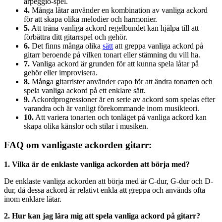
arpeggio-spel.
4.
Många låtar använder en kombination av vanliga ackord
för att skapa olika melodier och harmonier.
5.
Att träna vanliga ackord regelbundet kan hjälpa till att
förbättra ditt gitarrspel och gehör.
6.
Det finns många olika
sätt
att greppa vanliga ackord på
gitarr beroende på vilken tonart eller stämning du vill ha.
7.
Vanliga ackord är grunden för att kunna spela låtar på
gehör eller improvisera.
8.
Många gitarrister använder capo för att ändra tonarten och
spela vanliga ackord på ett enklare sätt.
9.
Ackordprogressioner är en serie av ackord som spelas efter
varandra och är vanligt förekommande inom musikteori.
10.
Att variera tonarten och tonläget på vanliga ackord kan
skapa olika känslor och stilar i musiken.
FAQ om vanligaste ackorden gitarr:
1. Vilka är de enklaste vanliga ackorden att börja med?
De enklaste vanliga ackorden att börja med är C-dur, G-dur och D-
dur, då dessa ackord är relativt enkla att greppa och används ofta
inom enklare låtar.
2. Hur kan jag lära mig att spela vanliga ackord på gitarr?