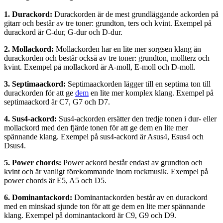
1. Durackord:
Durackorden är de mest grundläggande ackorden på
gitarr och består av tre toner: grundton, ters och kvint. Exempel på
durackord är C-dur, G-dur och D-dur.
2. Mollackord:
Mollackorden har en lite mer sorgsen klang än
durackorden och består också av tre toner: grundton, mollterz och
kvint. Exempel på mollackord är A-moll, E-moll och D-moll.
3. Septimaackord:
Septimaackorden lägger till en septima ton till
durackorden för att ge
dem
en lite mer komplex klang. Exempel på
septimaackord är C7, G7 och D7.
4. Sus4-ackord:
Sus4-ackorden ersätter den tredje tonen i dur- eller
mollackord med den fjärde tonen för att ge dem en lite mer
spännande klang. Exempel på sus4-ackord är Asus4, Esus4 och
Dsus4.
5. Power chords:
Power ackord består endast av grundton och
kvint och är vanligt förekommande inom rockmusik. Exempel på
power chords är E5, A5 och D5.
6. Dominantackord:
Dominantackorden består av en durackord
med en minskad sjunde ton för att ge dem en lite mer spännande
klang. Exempel på dominantackord är C9, G9 och D9.