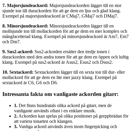
7. Majorsjundeackord:
Majorsjundeackorden lägger till en stor
sjunde ton till durackorden för att ge dem en ljus och glad klang.
Exempel på majorsjundeackord är CMaj7, GMaj7 och DMaj7.
8. Minorsjundeackord:
Minorsjundeackorden lägger till en
mollsjunde ton till mollackorden för att ge dem en mer komplex och
mångfacetterad klang. Exempel på minorsjundeackord är Am7, Em7
och Dm7.
9. Sus2-ackord:
Sus2-ackorden ersätter den tredje tonen i
durackorden med den andra tonen för att ge dem en öppen och luftig
klang. Exempel på sus2-ackord är Asus2, Esus2 och Dsus2.
10. Sextackord:
Sextackorden lägger till en sexta ton till dur- eller
mollackord för att ge dem en lite mer jazzy klang. Exempel på
sextackord är C6, G6 och D6.
Intressanta fakta om vanligaste ackorden gitarr:
1.
Det finns hundratals olika ackord på gitarr, men de
vanligaste används oftast i en enklare musik.
2.
Ackorden kan spelas på olika positioner på greppbrädan för
att variera tonarten och klangen.
3.
Vanliga ackord används även inom fingerpicking och