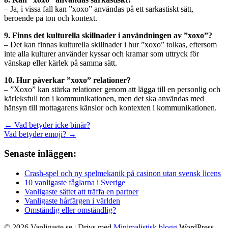
– Ja, i vissa fall kan ”xoxo” användas på ett sarkastiskt sätt,
beroende på ton och kontext.
9. Finns det kulturella skillnader i användningen av ”xoxo”?
– Det kan finnas kulturella skillnader i hur ”xoxo” tolkas, eftersom
inte alla kulturer använder kyssar och kramar som uttryck för
vänskap eller kärlek på samma sätt.
10. Hur påverkar ”xoxo” relationer?
– ”Xoxo” kan stärka relationer genom att lägga till en personlig och
kärleksfull ton i kommunikationen, men det ska användas med
hänsyn till mottagarens känslor och kontexten i kommunikationen.
Inläggsnavigering
← Vad betyder icke binär?
Vad betyder emoji? →
Senaste inläggen:
Crash-spel och ny spelmekanik på casinon utan svensk licens
10 vanligaste fåglarna i Sverige
Vanligaste sättet att träffa en partner
Vanligaste hårfärgen i världen
Omständig eller omständlig?
© 2026 Vanligaste.se
| Drivs med
Minimalistisk blogg
WordPress-