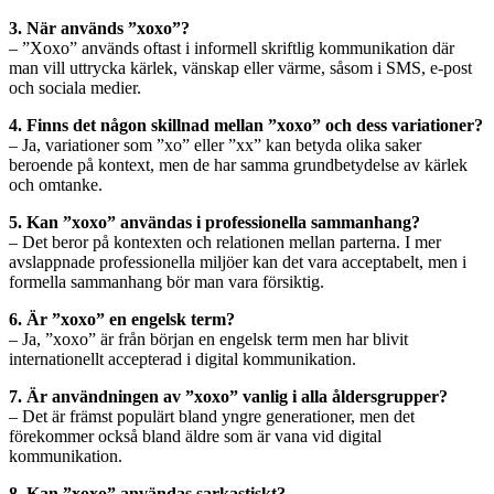
3. När används ”xoxo”?
– ”Xoxo” används oftast i informell skriftlig kommunikation där
man vill uttrycka kärlek, vänskap eller värme, såsom i SMS, e-post
och sociala medier.
4. Finns det någon skillnad mellan ”xoxo” och dess variationer?
– Ja, variationer som ”xo” eller ”xx” kan betyda olika saker
beroende på kontext, men de har samma grundbetydelse av kärlek
och omtanke.
5. Kan ”xoxo” användas i professionella sammanhang?
– Det beror på kontexten och relationen mellan parterna. I mer
avslappnade professionella miljöer kan det vara acceptabelt, men i
formella sammanhang bör man vara försiktig.
6. Är ”xoxo” en engelsk term?
– Ja, ”xoxo” är från början en engelsk term men har blivit
internationellt accepterad i digital kommunikation.
7. Är användningen av ”xoxo” vanlig i alla åldersgrupper?
– Det är främst populärt bland yngre generationer, men det
förekommer också bland äldre som är vana vid digital
kommunikation.
8. Kan ”xoxo” användas sarkastiskt?