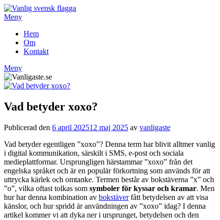
Hoppa
till
Meny
innehåll
Hem
Om
Kontakt
Meny
Vad betyder xoxo?
Publicerad den
6 april 2025
12 maj 2025
av
vanligaste
Vad betyder egentligen ”xoxo”? Denna term har blivit alltmer vanlig
i digital kommunikation, särskilt i SMS, e-post och sociala
medieplattformar. Ursprungligen härstammar ”xoxo” från det
engelska språket och är en populär förkortning som används för att
uttrycka kärlek och omtanke. Termen består av bokstäverna ”x” och
”o”, vilka oftast tolkas som
symboler för kyssar och kramar
. Men
hur har denna kombination av
bokstäver
fått betydelsen av att visa
känslor, och hur spridd är användningen av ”xoxo” idag? I denna
artikel kommer vi att dyka ner i ursprunget, betydelsen och den