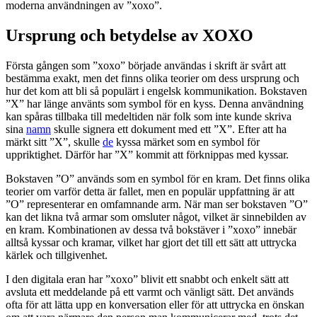
moderna användningen av ”xoxo”.
Ursprung och betydelse av XOXO
Första gången som ”xoxo” började användas i skrift är svårt att
bestämma exakt, men det finns olika teorier om dess ursprung och
hur det kom att bli så populärt i engelsk kommunikation. Bokstaven
”X” har länge använts som symbol för en kyss. Denna användning
kan spåras tillbaka till medeltiden när folk som inte kunde skriva
sina
namn
skulle signera ett dokument med ett ”X”. Efter att ha
märkt sitt ”X”, skulle
de
kyssa märket som en symbol för
uppriktighet. Därför har ”X” kommit att förknippas med kyssar.
Bokstaven ”O” används som en symbol för en kram. Det finns olika
teorier om varför detta är fallet, men en populär uppfattning är att
”O” representerar en omfamnande arm. När man ser bokstaven ”O”
kan det likna två armar som omsluter något, vilket är sinnebilden av
en kram. Kombinationen av dessa två bokstäver i ”xoxo” innebär
alltså kyssar och kramar, vilket har gjort det till ett sätt att uttrycka
kärlek och tillgivenhet.
I den digitala eran har ”xoxo” blivit ett snabbt och enkelt sätt att
avsluta ett meddelande på ett varmt och vänligt sätt. Det används
ofta för att lätta upp en konversation eller för att uttrycka en önskan