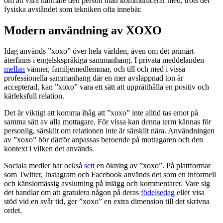
om att vara närmare den person man kommunicerar med, trots det
fysiska avståndet som tekniken ofta innebär.
Modern användning av XOXO
Idag används ”xoxo” över hela världen, även om det primärt
återfinns i engelskspråkiga sammanhang. I privata meddelanden
mellan
vänner, familjemedlemmar, och till och med i vissa
professionella sammanhang där en mer avslappnad ton är
accepterad, kan ”xoxo” vara ett sätt att upprätthålla en positiv och
kärleksfull relation.
Det är viktigt att komma ihåg att ”xoxo” inte alltid tas emot på
samma sätt av alla mottagare. För vissa kan denna term kännas för
personlig, särskilt om relationen inte är särskilt nära. Användningen
av ”xoxo” bör därför anpassas beroende på mottagaren och den
kontext i vilken det används.
Sociala medier har också
sett
en ökning av ”xoxo”. På plattformar
som Twitter, Instagram och Facebook används det som en informell
och känslomässig avslutning på inlägg och kommentarer. Vare sig
det handlar om att gratulera någon på deras
födelsedag
eller visa
stöd vid en svår tid, ger ”xoxo” en extra dimension till det skrivna
ordet.