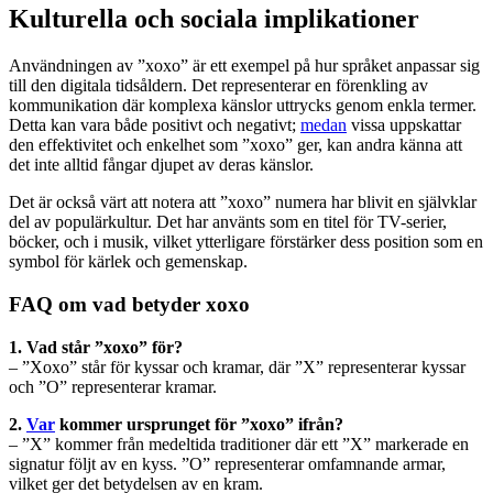
Kulturella och sociala implikationer
Användningen av ”xoxo” är ett exempel på hur språket anpassar sig
till den digitala tidsåldern. Det representerar en förenkling av
kommunikation där komplexa känslor uttrycks genom enkla termer.
Detta kan vara både positivt och negativt;
medan
vissa uppskattar
den effektivitet och enkelhet som ”xoxo” ger, kan andra känna att
det inte alltid fångar djupet av deras känslor.
Det är också värt att notera att ”xoxo” numera har blivit en självklar
del av populärkultur. Det har använts som en titel för TV-serier,
böcker, och i musik, vilket ytterligare förstärker dess position som en
symbol för kärlek och gemenskap.
FAQ om vad betyder xoxo
1. Vad står ”xoxo” för?
– ”Xoxo” står för kyssar och kramar, där ”X” representerar kyssar
och ”O” representerar kramar.
2.
Var
kommer ursprunget för ”xoxo” ifrån?
– ”X” kommer från medeltida traditioner där ett ”X” markerade en
signatur följt av en kyss. ”O” representerar omfamnande armar,
vilket ger det betydelsen av en kram.