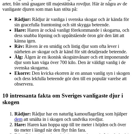
arter, från små gnagare till majestätiska rovdjur. Här är några av de
vanligaste djuren som man kan stöta på:
Rådjur:
Rådjur är vanliga i svenska skogar och är kända för
sin gracefulla framtoning och sitt skygga beteende.
Hare:
Haren är också vanligt förekommande i skogarna, och
dess snabba löpning och uppåtstående öron gör den lätt att
känna igen.
Räv:
Räven är en smidig och listig djur som ofta lever i
närheten av skogar och är känd för sitt detaljerade beteende.
Älg:
Älgen är en ikonisk skogsinvånare och ett imponerande
djur som kan väga över 700 kilo. Den är väldigt vanlig i de
svenska skogarna.
Ekorre:
Den kvicka ekorren är en annan vanlig syn i skogen
och dess lekfulla beteende gör den till en populär varelse att
observera.
10 intressanta fakta om Sveriges vanligaste djur i
skogen
Rådjur:
Rådjur har en naturlig kamouflagefärg som hjälper
dem
att smälta in i skogen och undvika rovdjur.
Hare:
Haren kan hoppa upp till tre meter i höjden och över
tio meter i längd när den flyr från fara.