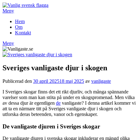
Hoppa
till
Meny
innehåll
Hem
Om
Kontakt
Meny
Sveriges vanligaste djur i skogen
Publicerad den
30 april 2025
18 maj 2025
av
vanligaste
I Sveriges skogar finns det ett rikt djurliv, och många spännande
varelser som man kan stöta på under en skogspromenad. Men vilka
av dessa djur är egentligen
de
vanligaste? I denna artikel kommer vi
att ta en närmare titt på Sveriges vanligaste djur i skogen och
utforska deras beteenden, vanor och egenskaper.
De vanligaste djuren i Sveriges skogar
De vanligaste djuren i svenska skogar inkluderar en mängd olika