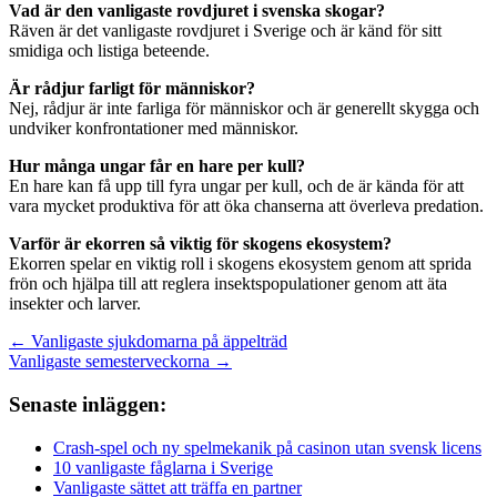
Vad är den vanligaste rovdjuret i svenska skogar?
Räven är det vanligaste rovdjuret i Sverige och är känd för sitt
smidiga och listiga beteende.
Är rådjur farligt för människor?
Nej, rådjur är inte farliga för människor och är generellt skygga och
undviker konfrontationer med människor.
Hur många ungar får en hare per kull?
En hare kan få upp till fyra ungar per kull, och de är kända för att
vara mycket produktiva för att öka chanserna att överleva predation.
Varför är ekorren så viktig för skogens ekosystem?
Ekorren spelar en viktig roll i skogens ekosystem genom att sprida
frön och hjälpa till att reglera insektspopulationer genom att äta
insekter och larver.
Inläggsnavigering
← Vanligaste sjukdomarna på äppelträd
Vanligaste semesterveckorna →
Senaste inläggen:
Crash-spel och ny spelmekanik på casinon utan svensk licens
10 vanligaste fåglarna i Sverige
Vanligaste sättet att träffa en partner