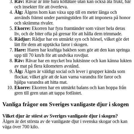
Räv:
Rävar är inte bara köttätare utan kan också äta frukt, bär
och insekter för att överleva.
Älg:
Älgens horn kan växa upp till en meter långa och
används främst under parningstiden för att imponera på honor
och skrämma rivaler.
Ekorre:
Ekorren har fyra framtänder som växer hela deras
liv, och de biter ofta på grenar för att hålla dem trimmade.
Rådjur:
Rådjur har en utmärkt syn och hörsel, vilket gör det
lätt för dem att upptäcka faror i skogen.
Hare:
Haren har kraftiga bakben som gör att den kan springa
upp till 70 km/h för att undvika rovdjur.
Räv:
Rävar har en mycket bra luktsinne och kan känna lukten
av mat på flera kilometers avstånd.
Älg:
Älgen är väldigt social och lever i grupper kända som
flockar, vilket gör att de kan varna varandra för faror och
hjälpa varandra att hitta mat.
Ekorre:
Ekorren har en utmärkt balans och kan hoppa från
gren till gren utan att tappa fotfästet.
Vanliga frågor om Sveriges vanligaste djur i skogen
Vilket djur är störst av Sveriges vanligaste djur i skogen?
Älgen är det största av de vanligaste djur i svenska skogar och kan
väga över 700 kilo.