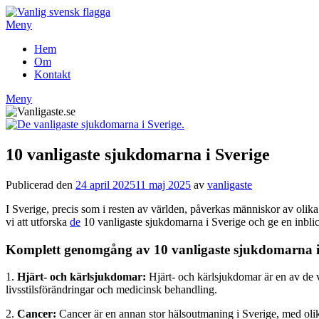
Hoppa
till
Meny
innehåll
Hem
Om
Kontakt
Meny
10 vanligaste sjukdomarna i Sverige
Publicerad den
24 april 2025
11 maj 2025
av
vanligaste
I Sverige, precis som i resten av världen, påverkas människor av olik
vi att utforska
de
10 vanligaste sjukdomarna i Sverige och ge en inbli
Komplett genomgång av 10 vanligaste sjukdomarna i
1.
Hjärt- och kärlsjukdomar:
Hjärt- och kärlsjukdomar är en av de 
livsstilsförändringar och medicinsk behandling.
2.
Cancer:
Cancer är en annan stor hälsoutmaning i Sverige, med olik