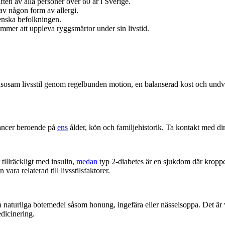
ften av alla personer över 60 år i Sverige.
av någon form av allergi.
enska befolkningen.
mmer att uppleva ryggsmärtor under sin livstid.
hälsosam livsstil genom regelbunden motion, en balanserad kost och undv
cancer beroende på
ens
ålder, kön och familjehistorik. Ta kontakt med din 
illräckligt med insulin,
medan
typ 2-diabetes är en sjukdom där kroppen
ara relaterad till livsstilsfaktorer.
naturliga botemedel såsom honung, ingefära eller nässelsoppa. Det är vi
edicinering.