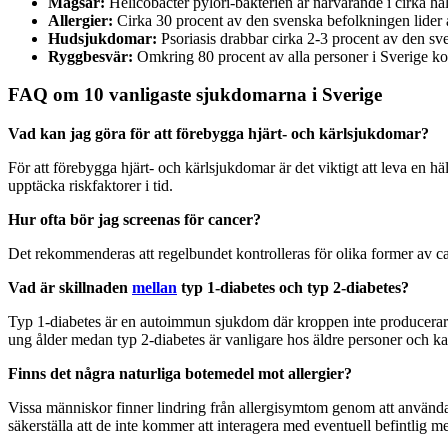
Magsår:
Helicobacter pylori-bakterien är närvarande i cirka häl
Allergier:
Cirka 30 procent av den svenska befolkningen lider 
Hudsjukdomar:
Psoriasis drabbar cirka 2-3 procent av den sv
Ryggbesvär:
Omkring 80 procent av alla personer i Sverige ko
FAQ om 10 vanligaste sjukdomarna i Sverige
Vad kan jag göra för att förebygga hjärt- och kärlsjukdomar?
För att förebygga hjärt- och kärlsjukdomar är det viktigt att leva en 
upptäcka riskfaktorer i tid.
Hur ofta bör jag screenas för cancer?
Det rekommenderas att regelbundet kontrolleras för olika former av 
Vad är skillnaden
mellan
typ 1-diabetes och typ 2-diabetes?
Typ 1-diabetes är en autoimmun sjukdom där kroppen inte producerar t
ung ålder medan typ 2-diabetes är vanligare hos äldre personer och kan v
Finns det några naturliga botemedel mot allergier?
Vissa människor finner lindring från allergisymtom genom att använda 
säkerställa att de inte kommer att interagera med eventuell befintlig m