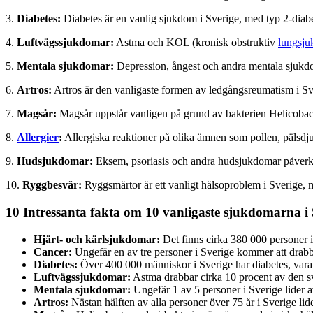
3.
Diabetes:
Diabetes är en vanlig sjukdom i Sverige, med typ 2-diab
4.
Luftvägssjukdomar:
Astma och KOL (kronisk obstruktiv
lungsj
5.
Mentala sjukdomar:
Depression, ångest och andra mentala sjukdo
6.
Artros:
Artros är den vanligaste formen av ledgångsreumatism i S
7.
Magsår:
Magsår uppstår vanligen på grund av bakterien Helicobact
8.
Allergier
:
Allergiska reaktioner på olika ämnen som pollen, pälsdjur
9.
Hudsjukdomar:
Eksem, psoriasis och andra hudsjukdomar påverk
10.
Ryggbesvär:
Ryggsmärtor är ett vanligt hälsoproblem i Sverige, 
10 Intressanta fakta om 10 vanligaste sjukdomarna i 
Hjärt- och kärlsjukdomar:
Det finns cirka 380 000 personer i
Cancer:
Ungefär en av tre personer i Sverige kommer att drabba
Diabetes:
Över 400 000 människor i Sverige har diabetes, vara
Luftvägssjukdomar:
Astma drabbar cirka 10 procent av den s
Mentala sjukdomar:
Ungefär 1 av 5 personer i Sverige lider 
Artros:
Nästan hälften av alla personer över 75 år i Sverige lide