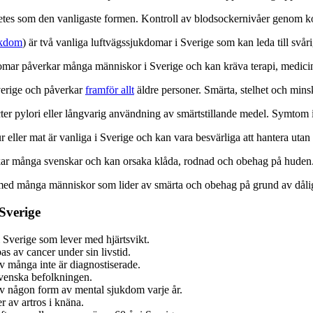
etes som den vanligaste formen. Kontroll av blodsockernivåer genom ko
ukdom
) är två vanliga luftvägssjukdomar i Sverige som kan leda till svår
mar påverkar många människor i Sverige och kan kräva terapi, medicin
verige och påverkar
framför allt
äldre personer. Smärta, stelhet och mins
er pylori eller långvarig användning av smärtstillande medel. Symtom 
 eller mat är vanliga i Sverige och kan vara besvärliga att hantera utan 
ar många svenskar och kan orsaka klåda, rodnad och obehag på huden
med många människor som lider av smärta och obehag på grund av dålig 
Sverige
 Sverige som lever med hjärtsvikt.
s av cancer under sin livstid.
v många inte är diagnostiserade.
venska befolkningen.
av någon form av mental sjukdom varje år.
r av artros i knäna.